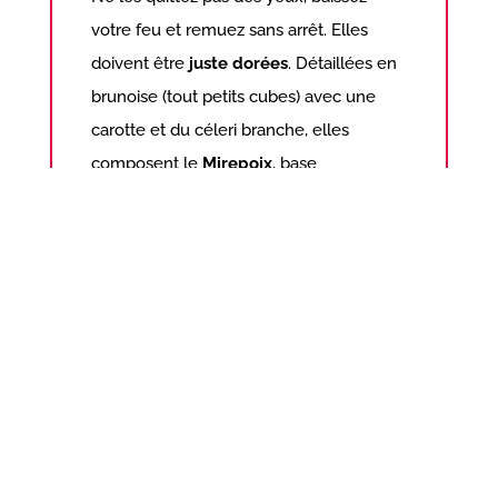
votre feu et remuez sans arrêt. Elles
doivent être
juste dorées
. Détaillées en
brunoise (tout petits cubes) avec une
carotte et du céleri branche, elles
composent le
Mirepoix
, base
aromatique de nombreux plats mijotés
de la cuisine traditionnelle française.
Crues
, détaillées finement, elles
relèvent délicatement les salades.
Vous trouverez des
échalions
, grosse
échalote au goût plus proche de
l’oignon, appelés aussi « cuisse de
poulet » à cause de leur forme.