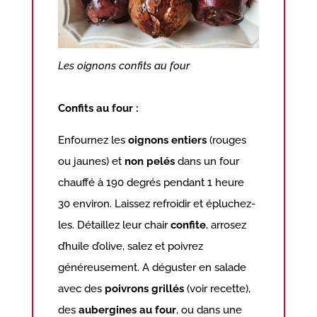
Les oignons confits au four
Confits au four :
Enfournez les
oignons entiers
(rouges
ou jaunes) et
non pelés
dans un four
chauffé à 190 degrés pendant 1 heure
30 environ. Laissez refroidir et épluchez-
les. Détaillez leur chair
confite
, arrosez
d’huile d’olive, salez et poivrez
généreusement. A déguster en salade
avec des
poivrons grillés
(voir recette),
des
aubergines au four
, ou dans une