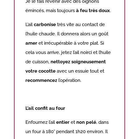
Je le fais revenir avec des oignons
émincés, mais toujours
à feu très doux
.
L’ail
carbonise
très vite au contact de
l’huile chaude. Il donnera alors un goût
amer
et irrécupérable à votre plat. Si
cela vous arrive, jetez l’ail noirci et l’huile
de cuisson,
nettoyez soigneusement
votre cocotte
avec un essuie tout et
recommencez
l’opération.
L’ail confit au four
Enfournez l’ail
entier
et
non pelé
, dans
un four à 180° pendant 1h20 environ. Il