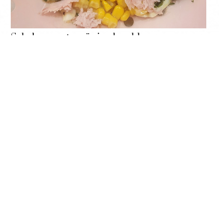
Salade avocat, maïs, jambon blanc
Légumes
,
Rapide et Simple
Haricots blancs en salade