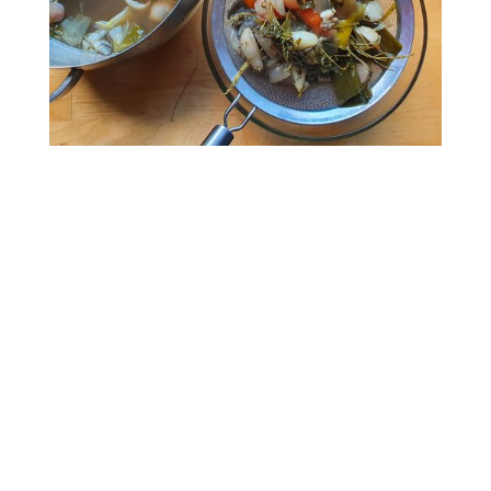
l’eau froide
légère ébullition
maintenir
un tout petit frémissement
Ne couvrez pas