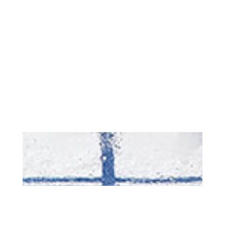
Salez très peu.
cuisson constante
Filtrez deux fois
assaisonnement en sel