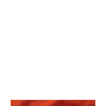
canette
Préparez la sauce :
zeste
d’une orange