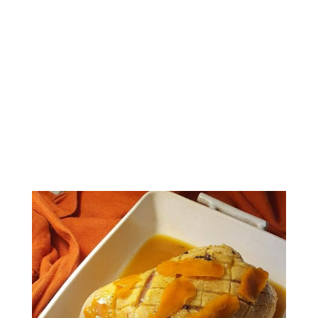
miel
soja