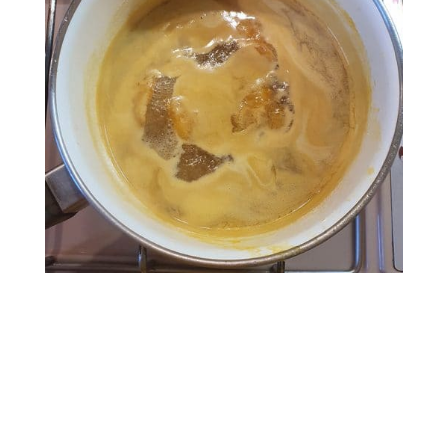
oranges
le jus et
les zestes