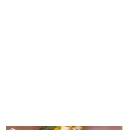
déguster
juste tièdes