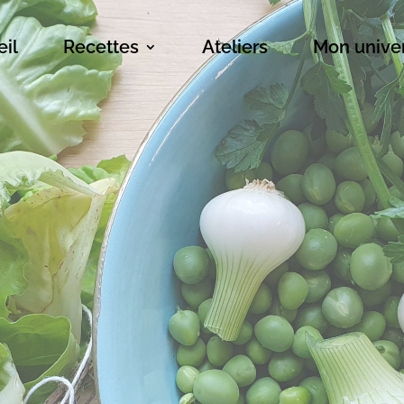
il
Recettes
Ateliers
Mon unive