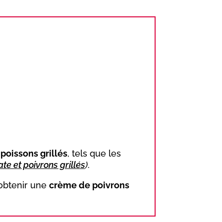
s
poissons grillés
, tels que les
te et poivrons grillés
)
.
r obtenir une
crème de poivrons