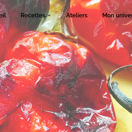
il
Recettes
Ateliers
Mon unive