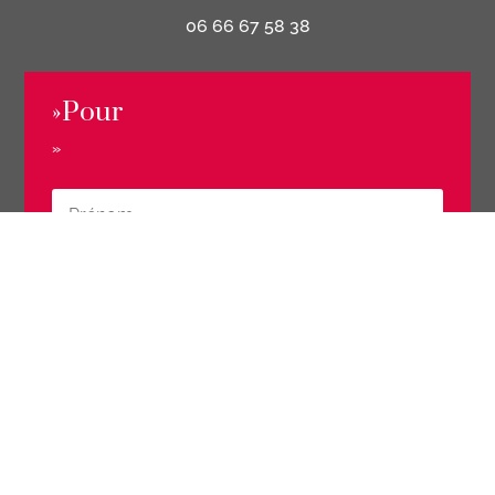
06 66 67 58 38
»Pour
»
»Je
»