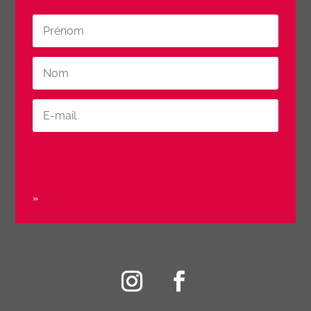
»Je
»