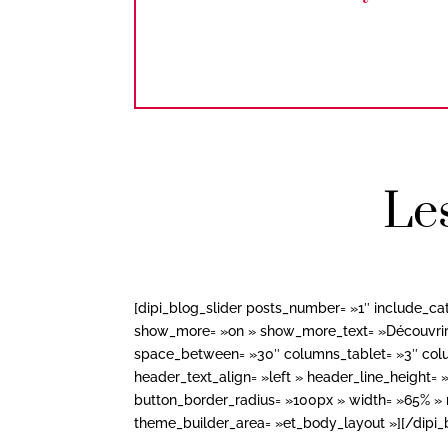
Les
[dipi_blog_slider posts_number= »1″ include_c
show_more= »on » show_more_text= »Découvrir »
space_between= »30″ columns_tablet= »3″ colum
header_text_align= »left » header_line_height=
button_border_radius= »100px » width= »65% » 
theme_builder_area= »et_body_layout »][/dipi_b