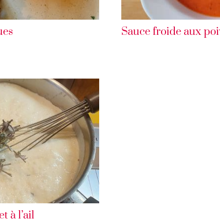
ues
Sauce froide aux po
 à l’ail