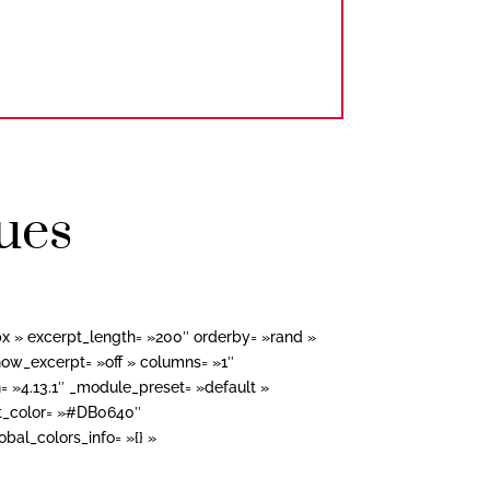
ques
px » excerpt_length= »200″ orderby= »rand »
ow_excerpt= »off » columns= »1″
 »4.13.1″ _module_preset= »default »
ext_color= »#DB0640″
al_colors_info= »{} »