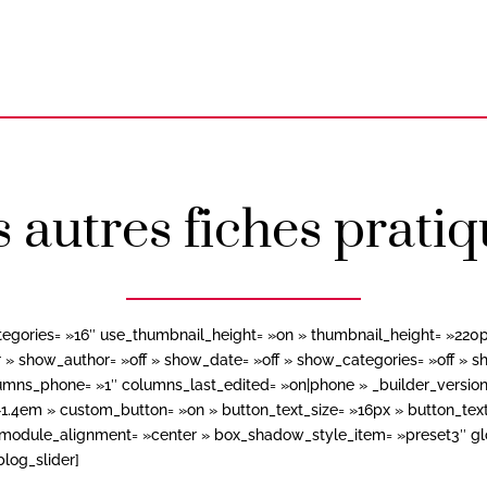
 autres fiches prati
ategories= »16″ use_thumbnail_height= »on » thumbnail_height= »220
 show_author= »off » show_date= »off » show_categories= »off » sh
ns_phone= »1″ columns_last_edited= »on|phone » _builder_version=
 »1.4em » custom_button= »on » button_text_size= »16px » button_t
module_alignment= »center » box_shadow_style_item= »preset3″ glob
log_slider]